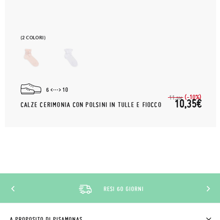
(2 COLORI)
6
10
(-10%)
11,
50€
10,35€
CALZE CERIMONIA CON POLSINI IN TULLE E FIOCCO
RESI 60 GIORNI
A PROPOSITO DI PISAMONAS