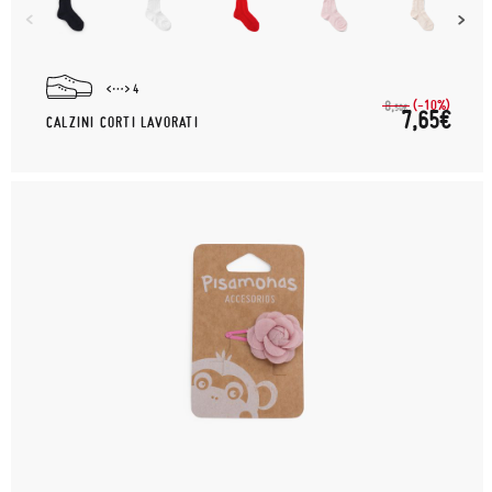
4
(-10%)
8,
50€
7,65€
CALZINI CORTI LAVORATI