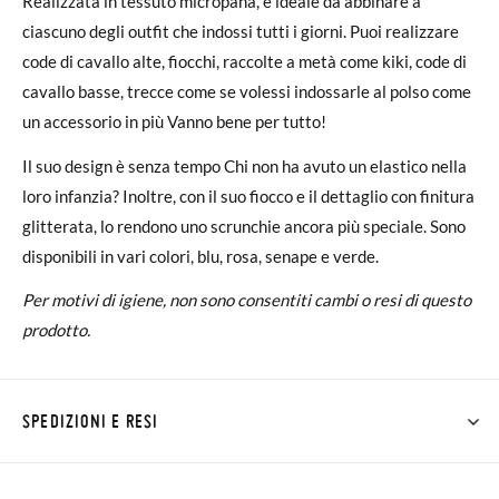
Realizzata in tessuto micropana, è ideale da abbinare a
ciascuno degli outfit che indossi tutti i giorni. Puoi realizzare
code di cavallo alte, fiocchi, raccolte a metà come kiki, code di
cavallo basse, trecce come se volessi indossarle al polso come
un accessorio in più Vanno bene per tutto!
Il suo design è senza tempo Chi non ha avuto un elastico nella
loro infanzia? Inoltre, con il suo fiocco e il dettaglio con finitura
glitterata, lo rendono uno scrunchie ancora più speciale. Sono
disponibili in vari colori, blu, rosa, senape e verde.
Per motivi di igiene, non sono consentiti cambi o resi di questo
prodotto.
SPEDIZIONI E RESI
Su Pisamonas la spedizione è gratuita a partire da 30 €. Per gli