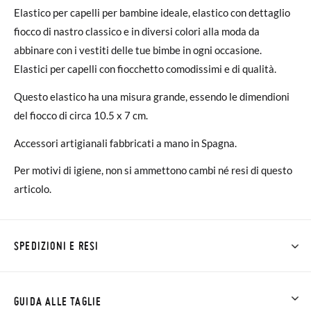
Elastico per capelli per bambine ideale, elastico con dettaglio
fiocco di nastro classico e in diversi colori alla moda da
abbinare con i vestiti delle tue bimbe in ogni occasione.
Elastici per capelli con fiocchetto comodissimi e di qualità.
Questo elastico ha una misura grande, essendo le dimendioni
del fiocco di circa 10.5 x 7 cm.
Accessori artigianali fabbricati a mano in Spagna.
Per motivi di igiene, non si ammettono cambi né resi di questo
articolo.
SPEDIZIONI E RESI
Su Pisamonas la spedizione è gratuita a partire da 30 €. Per gli
ordini inferiori a 30 €, la spedizione standard costa 3,95 € e
GUIDA ALLE TAGLIE