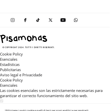
© COPYRIGHT 2024. TUTTI I DIRITTI RISERVATI.
Cookie Policy
Esenciales
Estadísticas
Publicitarias
Aviso legal e Privacidade
Cookie Policy
Esenciales
Las cookies esenciales son las estrictamente necesarias para
garantizar el correcto funcionamiento del sitio web.
Estadísticas
Estas cookies nos permiten ofrecerle una experiencia en el sitio
Utilizziamo i nostri cookie e quelli di terzi per scopi analitici e per mostrarti