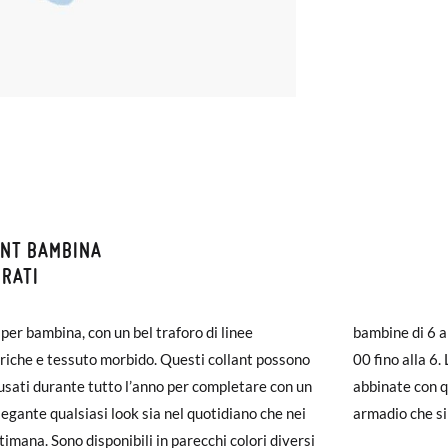
ANT BAMBINA
ZIONI E RESI
RATI
monas la spedizione è gratuita a partire da 30 €. Per gli ordini inferio
 per bambina, con un bel traforo di linee
bambine di 6 an
iegherà da 4 a 5 giorni lavorativi per arrivare tramite corriere. Ti pr
A
00
0
2
iche e tessuto morbido. Questi collant possono
00 fino alla 6.
ato prima delle 15:00, altrimenti verrà spedito il giorno successivo.
usati durante tutto l’anno per completare con un
abbinate con q
4-8 kg
8-11 kg
11-15 kg
1
legante qualsiasi look sia nel quotidiano che nei
armadio che si
carpe arrivano e non sono esattamente quello che cercavi, puoi richie
timana. Sono disponibili in parecchi colori diversi
65-76cm
77-89cm
90-97cm
9