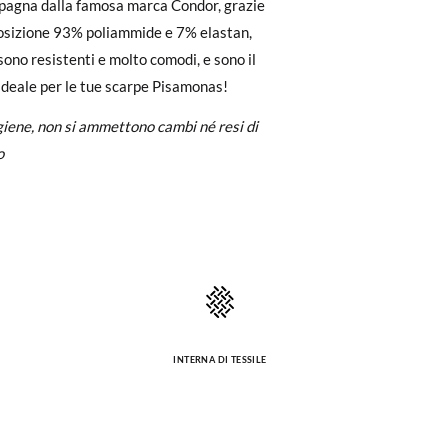
Spagna dalla famosa marca Condor, grazie
to il pagamento come ospite, visita la
posizione 93% poliammide e 7% elastan,
zato per l'acquisto. Un'etichetta di reso
sono resistenti e molto comodi, e sono il
deale per le tue scarpe Pisamonas!
igiene, non si ammettono cambi né resi di
ndo l'etichetta fornita presso qualsiasi
o
l modello desiderato.
INTERNA DI TESSILE