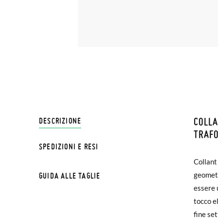
COLL
SPEDI
DESCRIZIONE
TRAFO
SPEDIZIONI E RESI
Su Pisa
Collant
€ e imp
TAGLI
geometr
GUIDA ALLE TAGLIE
effettu
essere 
Peso
tocco e
Se le s
fine set