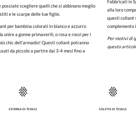
a
Fabbricati in 
é possiate scegliere quelli che si abbinano meglio
un account, ti basta accedere per avviare la procedura. Se hai effettua
alla loro com
stiti e le scarpe delle tue figlie.
pagina dei
Resi
e inserisci il numero d'ordine e l'indirizzo e-mail utiliz
questi collant 
uindi inviata automaticamente alla tua casella di posta.
lant per bambina colorati in bianco e azzurro
complemento i
a unire a gonne primaverili, o rosa e rossi per i
Per motivi di 
ituire un articolo, ti preghiamo di restituire il paio originale utilizza
 più chic dell’armadio! Questi collant potranno
questo articol
 postale Poste Italiane e di effettuare un nuovo ordine per la taglia o i
usati da piccole a partire dai 3-4 mesi fino a
ESTERNA DI TESSILE
SOLETTA DI TESSILE