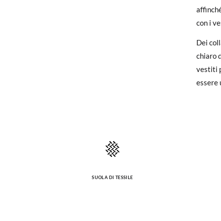
Statur
affinch
Se hai 
con i ve
nostra 
verrà q
Dei col
chiaro d
Per sost
vestiti
ufficio
essere 
SUOLA DI TESSILE