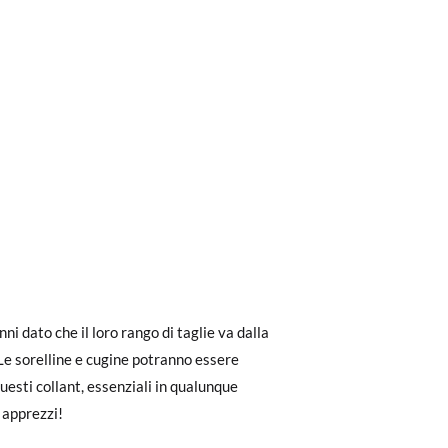
ri a 30 €, la spedizione standard costa 3,95
ni dato che il loro rango di taglie va dalla
eghiamo di notare che l'ordine deve essere
4
6
 Le sorelline e cugine potranno essere
uesti collant, essenziali in qualunque
5-20 kg
18-25 kg
 apprezzi!
dere facilmente un reso gratuito.
7-109cm
110-120cm