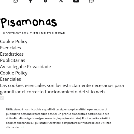
© COPYRIGHT 2024. TUTTI I DIRITTI RISERVATI.
Cookie Policy
Esenciales
Estadísticas
Publicitarias
Aviso legal e Privacidade
Cookie Policy
Esenciales
Las cookies esenciales son las estrictamente necesarias para
garantizar el correcto funcionamiento del sitio web.
Estadísticas
Estas cookies nos permiten ofrecerle una experiencia en el sitio
Utilizziamo i nostri cookie e quelli di terzi per scopi analitici e per mostrarti
pubblicità personalizzata sulla base di un profilo elaborato a partire dalle tue
adaptada a su navegación (recomendaciones de producto
abitudini di navigazione (per esempio, le pagine visitate). Puoi accettare tutti i
personalizadas, énfasis en categorías frecuentemente
cookies cliccando sul pulsante 'Accettare' e impostare o rifiutare il loro utilizzo
consultadas, etc).Al activar esta cookie, nos ayuda a mejorar aún
cliccando
qui.