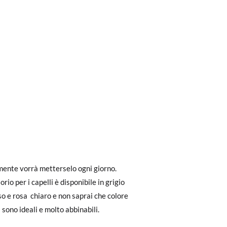
ri a 30 €, la spedizione standard costa 3,95
mente vorrà metterselo ogni giorno.
eghiamo di notare che l'ordine deve essere
io per i capelli è disponibile in grigio
sso e rosa chiaro e non saprai che colore
i sono ideali e molto abbinabili.
dere facilmente un reso gratuito.