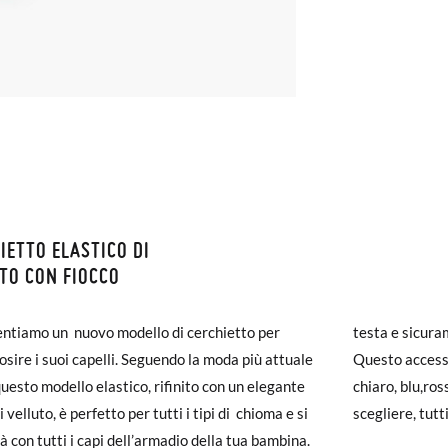
IETTO ELASTICO DI
ZIONI E RESI
TO CON FIOCCO
monas la spedizione è gratuita a partire da 30 €. Per gli ordini inferio
entiamo un nuovo modello di cerchietto per
testa e sicura
iegherà da 4 a 5 giorni lavorativi per arrivare tramite corriere. Ti pr
osire i suoi capelli. Seguendo la moda più attuale
Questo accessor
ato prima delle 15:00, altrimenti verrà spedito il giorno successivo.
questo modello elastico, rifinito con un elegante
chiaro, blu,ro
i velluto, è perfetto per tutti i tipi di chioma e si
scegliere, tutt
carpe arrivano e non sono esattamente quello che cercavi, puoi richie
à con tutti i capi dell’armadio della tua bambina.