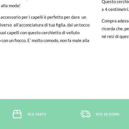
Questo cerchie
 alla moda!
un account, ti basta accedere per avviare la procedura. Se hai effettua
x 4 centimetri
pagina dei
Resi
e inserisci il numero d'ordine e l'indirizzo e-mail utiliz
accessorio per i capelli è perfetto per dare un
Compra adesso!
uindi inviata automaticamente alla tua casella di posta.
iverso all’acconciatura di tua figlia, dai un tocco
ricorda che, p
suoi capelli con questo cerchietto di velluto
né resi di que
ituire un articolo, ti preghiamo di restituire il paio originale utilizza
o con un fiocco. E’ molto comodo, non fa male alla
 postale Poste Italiane e di effettuare un nuovo ordine per la taglia o i
RESI GRATIS
RESI 60 GIORNI