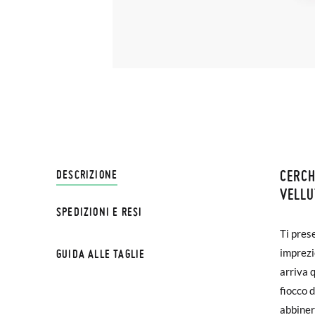
CERCH
SPEDI
DESCRIZIONE
VELLU
SPEDIZIONI E RESI
Su Pisa
Ti pres
€ e imp
imprezi
GUIDA ALLE TAGLIE
effettu
arriva 
fiocco d
Se le s
abbiner