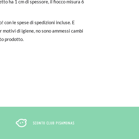
tto ha 1 cm di spessore, il fiocco misura 6
to il pagamento come ospite, visita la
.
zato per l'acquisto. Un'etichetta di reso
 con le spese di spedizioni incluse. E
er motivi di igiene, no sono ammessi cambi
sto prodotto.
ndo l'etichetta fornita presso qualsiasi
l modello desiderato.
SCONTO CLUB PISAMONAS