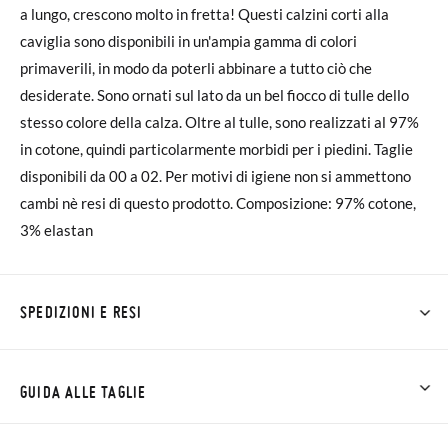
a lungo, crescono molto in fretta! Questi calzini corti alla
caviglia sono disponibili in un'ampia gamma di colori
primaverili, in modo da poterli abbinare a tutto ciò che
desiderate. Sono ornati sul lato da un bel fiocco di tulle dello
stesso colore della calza. Oltre al tulle, sono realizzati al 97%
in cotone, quindi particolarmente morbidi per i piedini. Taglie
disponibili da 00 a 02. Per motivi di igiene non si ammettono
cambi nè resi di questo prodotto. Composizione: 97% cotone,
3% elastan
SPEDIZIONI E RESI
Su Pisamonas la spedizione è gratuita a partire da 30 €. Per gli
ordini inferiori a 30 €, la spedizione standard costa 3,95 € e
GUIDA ALLE TAGLIE
impiegherà da 4 a 5 giorni lavorativi per arrivare tramite
corriere. Ti preghiamo di notare che l'ordine deve essere