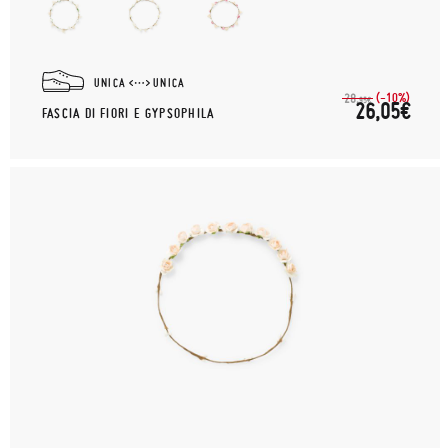
UNICA
UNICA
(-10%)
28,
95€
26,05€
FASCIA DI FIORI E GYPSOPHILA