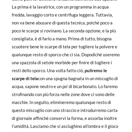
La prima è la lavatrice, con un programma in acqua
fredda, lavaggio corto e centrifuga leggera. Tuttavia,
non va bene abusare di questa tecnica, poiché poco a
poco le scarpe si rovinano. La seconda opzione, e la più
consigliata, è di farlo a mano. Prima di tutto, bisogna
scuotere bene le scarpe di tela per togliere la polvere e
qualunque resto di sporco che ci sia. Dopodiché useremo
una spazzola di setole morbide per finire di togliere i
resti dello sporco. Una volta fatto ciò,
puliremo le
scarpe di tela
con una spugna bagnata in un miscuglio di
acqua, sapone neutro e un po’ di bicarbonato. Lo faremo
strofinando con più forza nelle zone dove ci sono delle
macchie. In seguito, elimineremo qualunque resto di
questo miscuglio con uno straccio e introdurremo carta
di giornale affinché conservi la forma, e assorba inoltre
l’umidità. Lasciamo che si asciughino all’ombra e il gioco