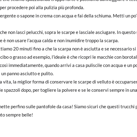
per procedere poi alla pulizia più profonda.
tergente o sapone in crema con acqua e fai della schiuma. Metti un po’
 che non lasci pelucchi, sopra le scarpe e lasciale asciugare. In quest
e è non usare l’acqua calda e non inumidire troppo la scarpa.
iamo 20 minuti fino a che la scarpa non è asciutta e se necessario si
i cibo o grasso ad esempio, l’ideale è che ricopri le macchie con borot
 così immediatamente, quando arrivi a casa puliscile con acqua e un po
un panno asciutto e pulito.
 vita, la miglior forma di conservare le scarpe di velluto è occuparse
le spazzoli dopo, per togliere la polvere e se le conservi sempre in una
ette perfino sulle pantofole da casa! Siamo sicuri che questi trucchi per
luto sempre belle!