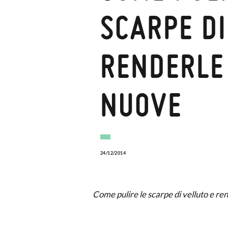
SCARPE DI
RENDERLE
NUOVE
24/12/2014
Come pulire le scarpe di velluto e r