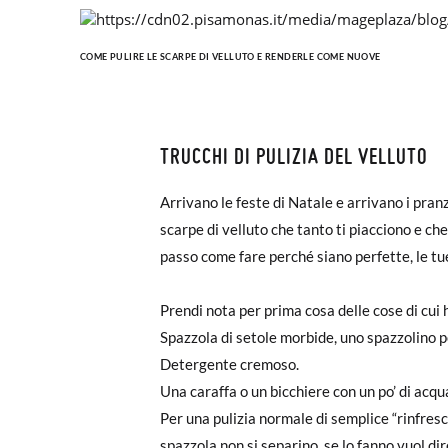
COME PULIRE LE SCARPE DI VELLUTO E RENDERLE COME NUOVE
TRUCCHI DI PULIZIA DEL VELLUTO
Arrivano le feste di Natale e arrivano i pranz
scarpe di velluto che tanto ti piacciono e che
passo come fare perché siano perfette, le tue,
Prendi nota per prima cosa delle cose di cui 
Spazzola di setole morbide, uno spazzolino pe
Detergente cremoso.
Una caraffa o un bicchiere con un po’ di acqu
Per una pulizia normale di semplice “rinfres
spazzola non si separino, se lo fanno vuol d