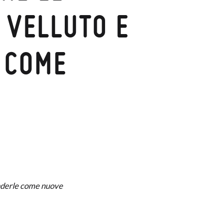
 VELLUTO E
 COME
enderle come nuove