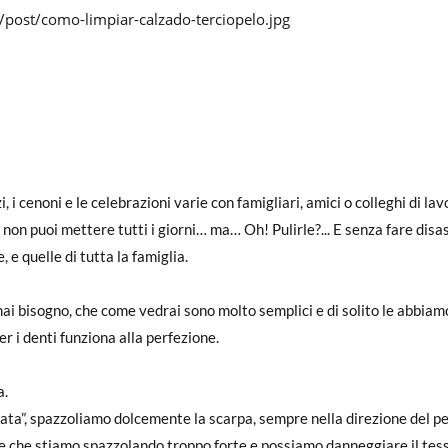
i, i cenoni e le celebrazioni varie con famigliari, amici o colleghi di l
 non puoi mettere tutti i giorni… ma… Oh! Pulirle?... E senza fare disas
 e quelle di tutta la famiglia.
hai bisogno, che come vedrai sono molto semplici e di solito le abbiamo
r i denti funziona alla perfezione.
a.
cata”, spazzoliamo dolcemente la scarpa, sempre nella direzione del pe
ire che stiamo spazzolando troppo forte e possiamo danneggiare il tess