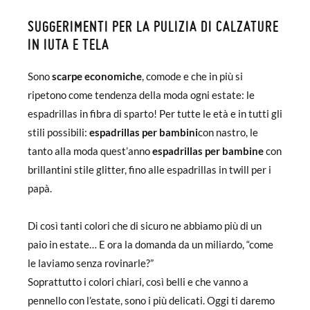
SUGGERIMENTI PER LA PULIZIA DI CALZATURE
IN IUTA E TELA
Sono
scarpe economiche
, comode e che in più si
ripetono come tendenza della moda ogni estate: le
espadrillas in fibra di sparto! Per tutte le età e in tutti gli
stili possibili:
espadrillas per bambini
con nastro, le
tanto alla moda quest’anno
espadrillas per bambine
con
brillantini stile glitter, fino alle espadrillas in twill per i
papà.
Di così tanti colori che di sicuro ne abbiamo più di un
paio in estate… E ora la domanda da un miliardo, “come
le laviamo senza rovinarle?”
Soprattutto i colori chiari, così belli e che vanno a
pennello con l’estate, sono i più delicati. Oggi ti daremo