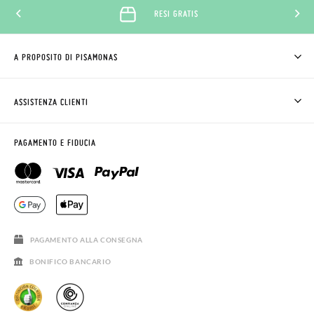
RESI GRATIS
A PROPOSITO DI PISAMONAS
CHI SIAMO
COME COMPRARE
ASSISTENZA CLIENTI
DOV'È IL MIO ORDINE
SPEDIZIONI E RESI
RICHIEDERE RESO
CLUB PISAMONAS
PAGAMENTO E FIDUCIA
CONTATTO
BLOG & NEWS
ORARIO PISAMONAS
AVVISO LEGALE, PRIVACY E COOKIES
DOMANDE FREQUENTI
GUIDA ALLE TAGLIE
SALDI
PAGAMENTO ALLA CONSEGNA
BONIFICO BANCARIO