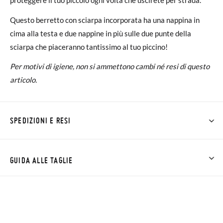
Questo berretto con sciarpa incorporata ha una nappina in
cima alla testa e due nappine in più sulle due punte della
sciarpa che piaceranno tantissimo al tuo piccino!
Per motivi di igiene, non si ammettono cambi né resi di questo
articolo.
SPEDIZIONI E RESI
Su Pisamonas la spedizione è gratuita a partire da 30 €. Per gli
ordini inferiori a 30 €, la spedizione standard costa 3,95 € e
GUIDA ALLE TAGLIE
impiegherà da 4 a 5 giorni lavorativi per arrivare tramite
corriere. Ti preghiamo di notare che l'ordine deve essere
effettuato prima delle 15:00, altrimenti verrà spedito il giorno
successivo.