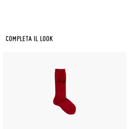
Se le scarpe arrivano e non sono esattamente quello che
cercavi, puoi richiedere facilmente un reso gratuito.
Se hai un account, ti basta accedere per avviare la procedura.
COMPLETA IL LOOK
Se hai effettuato il pagamento come ospite, visita la nostra
pagina dei
Resi
e inserisci il numero d'ordine e l'indirizzo e-mail
utilizzato per l'acquisto. Un'etichetta di reso verrà quindi
inviata automaticamente alla tua casella di posta.
Per sostituire un articolo, ti preghiamo di restituire il paio
originale utilizzando l'etichetta fornita presso qualsiasi ufficio
postale Poste Italiane e di effettuare un nuovo ordine per la
taglia o il modello desiderato.