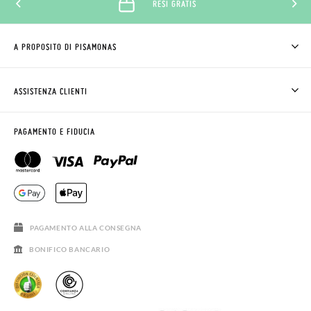
RESI GRATIS
taglia o il modello desiderato.
A PROPOSITO DI PISAMONAS
CHI SIAMO
COME COMPRARE
ASSISTENZA CLIENTI
DOV'È IL MIO ORDINE
SPEDIZIONI E RESI
RICHIEDERE RESO
CLUB PISAMONAS
PAGAMENTO E FIDUCIA
CONTATTO
BLOG & NEWS
ORARIO PISAMONAS
AVVISO LEGALE, PRIVACY E COOKIES
DOMANDE FREQUENTI
GUIDA ALLE TAGLIE
SALDI
PAGAMENTO ALLA CONSEGNA
BONIFICO BANCARIO