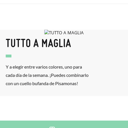
impiegherà da 4 a 5 giorni lavorativi per arrivare tramite
corriere. Ti preghiamo di notare che l'ordine deve essere
TAGLIA
S
M
effettuato prima delle 15:00, altrimenti verrà spedito il giorno
successivo.
Età
2-4 anni
5-7 anni
TUTTO A MAGLIA
Se le scarpe arrivano e non sono esattamente quello che
Perimetro testa
46-50 cm
50-53 cm
cercavi, puoi richiedere facilmente un reso gratuito.
Se hai un account, ti basta accedere per avviare la procedura.
Y a elegir entre varios colores, uno para
Se hai effettuato il pagamento come ospite, visita la nostra
cada día de la semana. ¡Puedes combinarlo
pagina dei
Resi
e inserisci il numero d'ordine e l'indirizzo e-mail
con un cuello bufanda de Pisamonas!
utilizzato per l'acquisto. Un'etichetta di reso verrà quindi
inviata automaticamente alla tua casella di posta.
Per sostituire un articolo, ti preghiamo di restituire il paio
originale utilizzando l'etichetta fornita presso qualsiasi ufficio
postale Poste Italiane e di effettuare un nuovo ordine per la