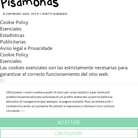
© COPYRIGHT 2024. TUTTI I DIRITTI RISERVATI.
Cookie Policy
Esenciales
Estadísticas
Publicitarias
Aviso legal e Privacidade
Cookie Policy
Esenciales
Las cookies esenciales son las estrictamente necesarias para
garantizar el correcto funcionamiento del sitio web.
Estadísticas
Estas cookies nos permiten ofrecerle una experiencia en el sitio
Utilizziamo i nostri cookie e quelli di terzi per scopi analitici e per mostrarti
pubblicità personalizzata sulla base di un profilo elaborato a partire dalle tue
adaptada a su navegación (recomendaciones de producto
abitudini di navigazione (per esempio, le pagine visitate). Puoi accettare tutti i
personalizadas, énfasis en categorías frecuentemente
cookies cliccando sul pulsante 'Accettare' e impostare o rifiutare il loro utilizzo
consultadas, etc).Al activar esta cookie, nos ayuda a mejorar aún
cliccando
qui.
más su experiencia.
ACCETTARE
Publicitarias
CONFIGURARE
Estas cookies permiten a nuestros socios publicitarios enviarle