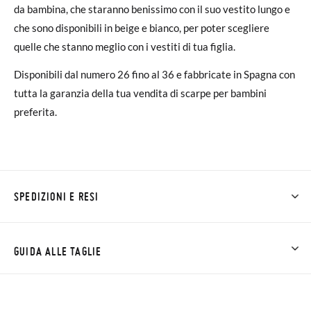
da bambina, che staranno benissimo con il suo vestito lungo e
che sono disponibili in beige e bianco, per poter scegliere
quelle che stanno meglio con i vestiti di tua figlia.
Disponibili dal numero 26 fino al 36 e fabbricate in Spagna con
tutta la garanzia della tua vendita di scarpe per bambini
preferita.
SPEDIZIONI E RESI
Su Pisamonas la spedizione è gratuita a partire da 30 €. Per gli
ordini inferiori a 30 €, la spedizione standard costa 3,95 € e
GUIDA ALLE TAGLIE
impiegherà da 4 a 5 giorni lavorativi per arrivare tramite
corriere. Ti preghiamo di notare che l'ordine deve essere
NOTA BENE: Le misure della tabella sono di questo modello
effettuato prima delle 15:00, altrimenti verrà spedito il giorno