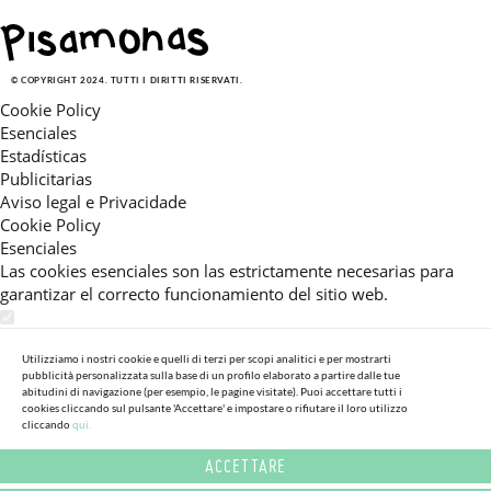
© COPYRIGHT 2024. TUTTI I DIRITTI RISERVATI.
Cookie Policy
Esenciales
Estadísticas
Publicitarias
Aviso legal e Privacidade
Cookie Policy
Esenciales
Las cookies esenciales son las estrictamente necesarias para
garantizar el correcto funcionamiento del sitio web.
Estadísticas
Estas cookies nos permiten ofrecerle una experiencia en el sitio
Utilizziamo i nostri cookie e quelli di terzi per scopi analitici e per mostrarti
pubblicità personalizzata sulla base di un profilo elaborato a partire dalle tue
adaptada a su navegación (recomendaciones de producto
abitudini di navigazione (per esempio, le pagine visitate). Puoi accettare tutti i
personalizadas, énfasis en categorías frecuentemente
cookies cliccando sul pulsante 'Accettare' e impostare o rifiutare il loro utilizzo
cliccando
qui.
consultadas, etc).Al activar esta cookie, nos ayuda a mejorar aún
más su experiencia.
ACCETTARE