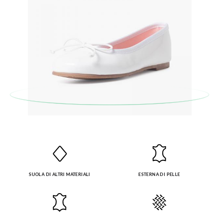
pagina dei
Resi
e inserisci il numero d'ordine e l'indirizzo e-mail
utilizzato per l'acquisto. Un'etichetta di reso verrà quindi
inviata automaticamente alla tua casella di posta.
Per sostituire un articolo, ti preghiamo di restituire il paio
originale utilizzando l'etichetta fornita presso qualsiasi ufficio
postale Poste Italiane e di effettuare un nuovo ordine per la
taglia o il modello desiderato.
SUOLA DI ALTRI MATERIALI
ESTERNA DI PELLE