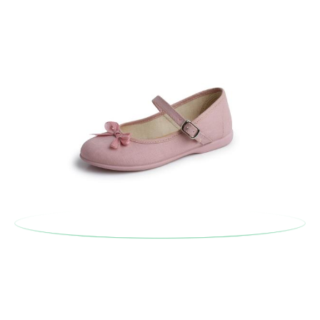
taglia o il modello desiderato.
(CM)