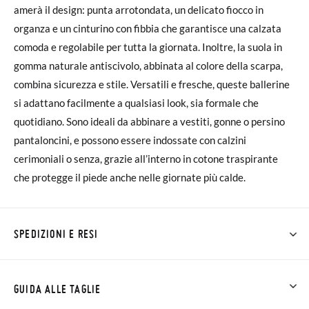
amerà il design: punta arrotondata, un delicato fiocco in
organza e un cinturino con fibbia che garantisce una calzata
comoda e regolabile per tutta la giornata. Inoltre, la suola in
gomma naturale antiscivolo, abbinata al colore della scarpa,
combina sicurezza e stile. Versatili e fresche, queste ballerine
si adattano facilmente a qualsiasi look, sia formale che
quotidiano. Sono ideali da abbinare a vestiti, gonne o persino
pantaloncini, e possono essere indossate con calzini
cerimoniali o senza, grazie all’interno in cotone traspirante
che protegge il piede anche nelle giornate più calde.
SPEDIZIONI E RESI
Su Pisamonas la spedizione è gratuita a partire da 30 €. Per gli
ordini inferiori a 30 €, la spedizione standard costa 3,95 € e
GUIDA ALLE TAGLIE
impiegherà da 4 a 5 giorni lavorativi per arrivare tramite