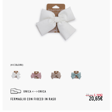
(4 COLORI)
UNICA
UNICA
(-10%)
22,
95€
20,65€
FERMAGLIO CON FIOCCO IN RASO