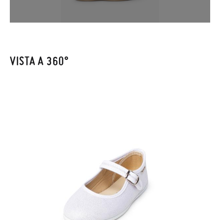
pagina dei
Resi
e inserisci il numero d'ordine e l'indirizzo e-mail
utilizzato per l'acquisto. Un'etichetta di reso verrà quindi
inviata automaticamente alla tua casella di posta.
Per sostituire un articolo, ti preghiamo di restituire il paio
VISTA A 360°
originale utilizzando l'etichetta fornita presso qualsiasi ufficio
postale Poste Italiane e di effettuare un nuovo ordine per la
taglia o il modello desiderato.