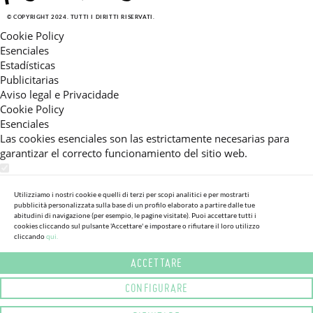
© COPYRIGHT 2024. TUTTI I DIRITTI RISERVATI.
Cookie Policy
Esenciales
Estadísticas
Publicitarias
Aviso legal e Privacidade
Cookie Policy
Esenciales
Las cookies esenciales son las estrictamente necesarias para
garantizar el correcto funcionamiento del sitio web.
Estadísticas
Estas cookies nos permiten ofrecerle una experiencia en el sitio
Utilizziamo i nostri cookie e quelli di terzi per scopi analitici e per mostrarti
pubblicità personalizzata sulla base di un profilo elaborato a partire dalle tue
adaptada a su navegación (recomendaciones de producto
abitudini di navigazione (per esempio, le pagine visitate). Puoi accettare tutti i
personalizadas, énfasis en categorías frecuentemente
cookies cliccando sul pulsante 'Accettare' e impostare o rifiutare il loro utilizzo
consultadas, etc).Al activar esta cookie, nos ayuda a mejorar aún
cliccando
qui.
más su experiencia.
ACCETTARE
Publicitarias
CONFIGURARE
Estas cookies permiten a nuestros socios publicitarios enviarle
mensajes específicos y personalizados.