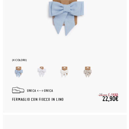
(4 COLORI)
UNICA
UNICA
(-15%)
26,
95€
22,90€
FERMAGLIO CON FIOCCO IN LINO