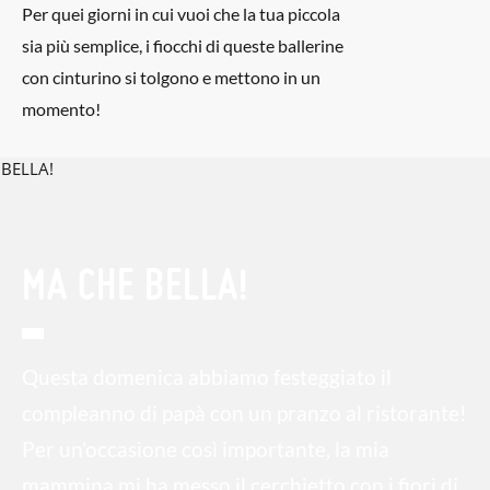
Per quei giorni in cui vuoi che la tua piccola
sia più semplice, i fiocchi di queste ballerine
con cinturino si tolgono e mettono in un
momento!
MA CHE BELLA!
Questa domenica abbiamo festeggiato il
compleanno di papà con un pranzo al ristorante!
Per un’occasione così importante, la mia
mammina mi ha messo il cerchietto con i fiori di