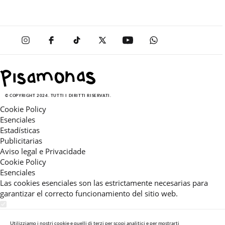
© COPYRIGHT 2024. TUTTI I DIRITTI RISERVATI.
Cookie Policy
Esenciales
Estadísticas
Publicitarias
Aviso legal e Privacidade
Cookie Policy
Esenciales
Las cookies esenciales son las estrictamente necesarias para
garantizar el correcto funcionamiento del sitio web.
Estadísticas
Estas cookies nos permiten ofrecerle una experiencia en el sitio
Utilizziamo i nostri cookie e quelli di terzi per scopi analitici e per mostrarti