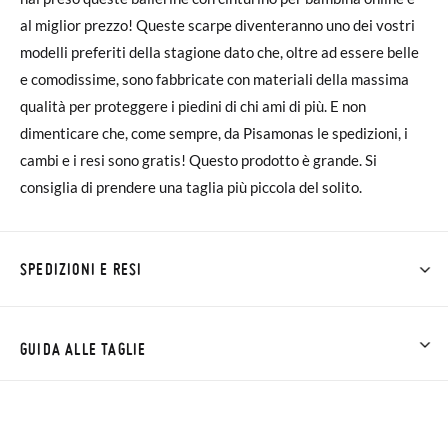
al miglior prezzo! Queste scarpe diventeranno uno dei vostri
modelli preferiti della stagione dato che, oltre ad essere belle
e comodissime, sono fabbricate con materiali della massima
qualità per proteggere i piedini di chi ami di più. E non
dimenticare che, come sempre, da Pisamonas le spedizioni, i
cambi e i resi sono gratis! Questo prodotto è grande. Si
consiglia di prendere una taglia più piccola del solito.
SPEDIZIONI E RESI
Su Pisamonas la spedizione è gratuita a partire da 30 €. Per gli
ordini inferiori a 30 €, la spedizione standard costa 3,95 € e
GUIDA ALLE TAGLIE
impiegherà da 4 a 5 giorni lavorativi per arrivare tramite
corriere. Ti preghiamo di notare che l'ordine deve essere
effettuato prima delle 15:00, altrimenti verrà spedito il giorno