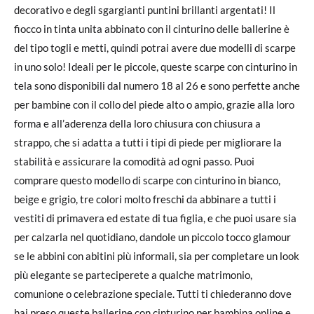
decorativo e degli sgargianti puntini brillanti argentati! Il
fiocco in tinta unita abbinato con il cinturino delle ballerine è
del tipo togli e metti, quindi potrai avere due modelli di scarpe
in uno solo! Ideali per le piccole, queste scarpe con cinturino in
tela sono disponibili dal numero 18 al 26 e sono perfette anche
per bambine con il collo del piede alto o ampio, grazie alla loro
forma e all’aderenza della loro chiusura con chiusura a
strappo, che si adatta a tutti i tipi di piede per migliorare la
stabilità e assicurare la comodità ad ogni passo. Puoi
comprare questo modello di scarpe con cinturino in bianco,
beige e grigio, tre colori molto freschi da abbinare a tutti i
vestiti di primavera ed estate di tua figlia, e che puoi usare sia
per calzarla nel quotidiano, dandole un piccolo tocco glamour
se le abbini con abitini più informali, sia per completare un look
più elegante se parteciperete a qualche matrimonio,
comunione o celebrazione speciale. Tutti ti chiederanno dove
hai preso queste ballerine con cinturino per bambina online e