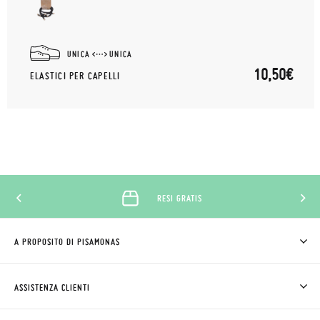
UNICA
UNICA
10,50€
ELASTICI PER CAPELLI
RESI GRATIS
A PROPOSITO DI PISAMONAS
CHI SIAMO
COME COMPRARE
ASSISTENZA CLIENTI
DOV'È IL MIO ORDINE
SPEDIZIONI E RESI