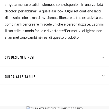
singolarmente o tutti insieme, e sono disponibili in una varietà
di colori per abbinarli a qualsiasi look. Ogni set contiene lacci
di un solo colore, ma ti invitiamo a liberare la tua creatività e a
combinarli per creare miscele uniche e personalizzate. Esprimi
il tuo stile in modo facile e divertente!Per motivi di igiene non
si ammettono cambi nè resi di questo prodotto.
SPEDIZIONI E RESI
Su Pisamonas la spedizione è gratuita a partire da 30 €. Per gli
ordini inferiori a 30 €, la spedizione standard costa 3,95 € e
GUIDA ALLE TAGLIE
impiegherà da 4 a 5 giorni lavorativi per arrivare tramite
corriere. Ti preghiamo di notare che l'ordine deve essere
effettuato prima delle 15:00, altrimenti verrà spedito il giorno
successivo.