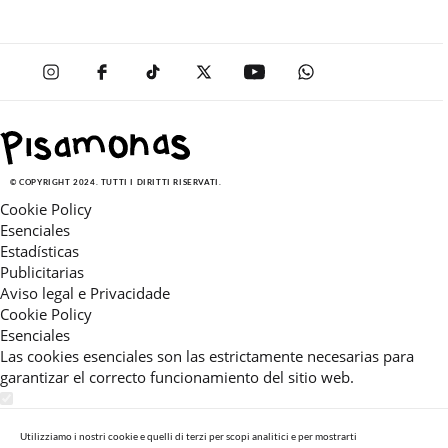
© COPYRIGHT 2024. TUTTI I DIRITTI RISERVATI.
Cookie Policy
Esenciales
Estadísticas
Publicitarias
Aviso legal e Privacidade
Cookie Policy
Esenciales
Las cookies esenciales son las estrictamente necesarias para
garantizar el correcto funcionamiento del sitio web.
Estadísticas
Estas cookies nos permiten ofrecerle una experiencia en el sitio
Utilizziamo i nostri cookie e quelli di terzi per scopi analitici e per mostrarti