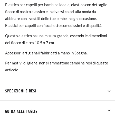
Elastico per capelli per bambine ideale, elastico con dettaglio
fiocco di nastro classico e in diversi colori alla moda da
abbinare con i vestiti delle tue bimbe in ogni occasione.
Elastici per capelli con fiocchetto comodissimi e di qualità.
Questo elastico ha una misura grande, essendo le dimendioni
del fiocco di circa 10.5 x 7 cm.
Accessori artigianali fabbricati a mano in Spagna.
Per motivi di igiene, non si ammettono cambi né resi di questo
articolo.
SPEDIZIONI E RESI
Su Pisamonas la spedizione è gratuita a partire da 30 €. Per gli
ordini inferiori a 30 €, la spedizione standard costa 3,95 € e
GUIDA ALLE TAGLIE