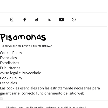
© COPYRIGHT 2024. TUTTI I DIRITTI RISERVATI.
Cookie Policy
Esenciales
Estadísticas
Publicitarias
Aviso legal e Privacidade
Cookie Policy
Esenciales
Las cookies esenciales son las estrictamente necesarias para
garantizar el correcto funcionamiento del sitio web.
Estadísticas
Estas cookies nos permiten ofrecerle una experiencia en el sitio
Utilizziamo i nostri cookie e quelli di terzi per scopi analitici e per mostrarti