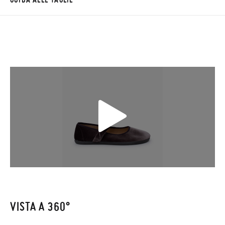
impiegherà da 4 a 5 giorni lavorativi per arrivare tramite
corriere. Ti preghiamo di notare che l'ordine deve essere
effettuato prima delle 15:00, altrimenti verrà spedito il giorno
successivo.
Se le scarpe arrivano e non sono esattamente quello che
cercavi, puoi richiedere facilmente un reso gratuito.
Se hai un account, ti basta accedere per avviare la procedura.
Se hai effettuato il pagamento come ospite, visita la nostra
pagina dei
Resi
e inserisci il numero d'ordine e l'indirizzo e-mail
utilizzato per l'acquisto. Un'etichetta di reso verrà quindi
inviata automaticamente alla tua casella di posta.
Per sostituire un articolo, ti preghiamo di restituire il paio
VISTA A 360°
originale utilizzando l'etichetta fornita presso qualsiasi ufficio