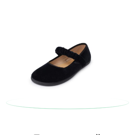
postale Poste Italiane e di effettuare un nuovo ordine per la
taglia o il modello desiderato.