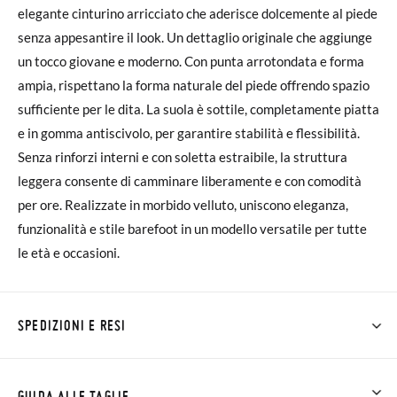
elegante cinturino arricciato che aderisce dolcemente al piede
senza appesantire il look. Un dettaglio originale che aggiunge
un tocco giovane e moderno. Con punta arrotondata e forma
ampia, rispettano la forma naturale del piede offrendo spazio
sufficiente per le dita. La suola è sottile, completamente piatta
e in gomma antiscivolo, per garantire stabilità e flessibilità.
Senza rinforzi interni e con soletta estraibile, la struttura
leggera consente di camminare liberamente e con comodità
per ore. Realizzate in morbido velluto, uniscono eleganza,
funzionalità e stile barefoot in un modello versatile per tutte
le età e occasioni.
SPEDIZIONI E RESI
Su Pisamonas la spedizione è gratuita a partire da 30 €. Per gli
ordini inferiori a 30 €, la spedizione standard costa 3,95 € e
GUIDA ALLE TAGLIE