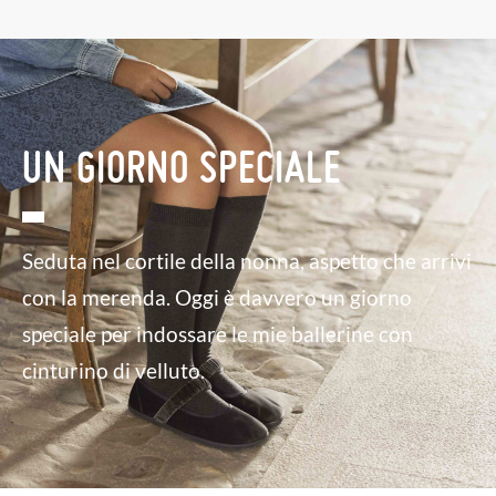
UN GIORNO SPECIALE
Seduta nel cortile della nonna, aspetto che arrivi
con la merenda. Oggi è davvero un giorno
speciale per indossare le mie ballerine con
cinturino di velluto.